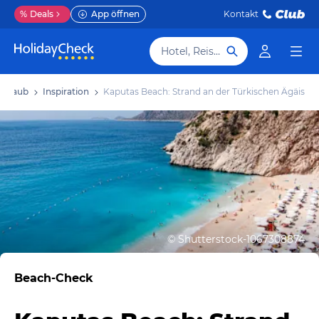
%
Deals
App öffnen
Kontakt
Hotel, Reiseziel
 Urlaub
Inspiration
Kaputas Beach: Strand an der Türkischen Ägäis
©
Shutterstock-1067308874
Beach-Check