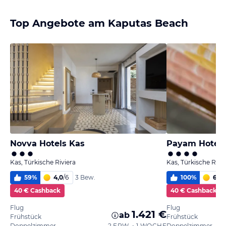
Top Angebote am Kaputas Beach
Novva Hotels Kas
Payam Hotel
Kas, Türkische Riviera
Kas, Türkische Rivi
59
%
4,0
/
6
100
%
6
/
6
3 Bew.
40 € Cashback
40 € Cashback
Flug
Flug
1.421 €
ab
Frühstück
Frühstück
Doppelzimmer
2 ERW. • 1 WOCHE
Doppelzimmer