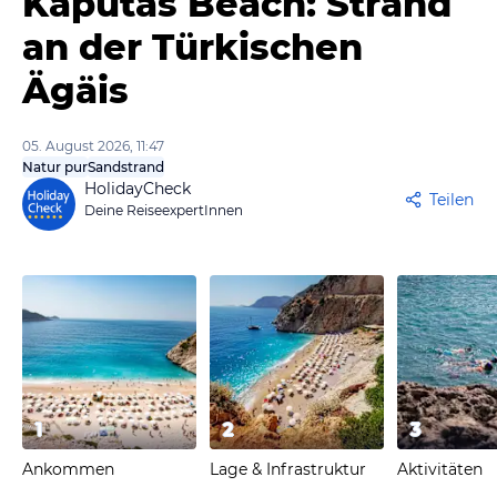
Kaputas Beach: Strand
an der Türkischen
Ägäis
05. August 2026, 11:47
Natur pur
Sandstrand
HolidayCheck
Teilen
Deine ReiseexpertInnen
1
2
3
Ankommen
Lage & Infrastruktur
Aktivitäten