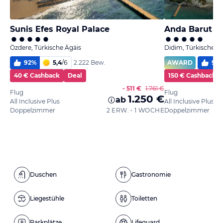
Sunis Efes Royal Palace
Anda Barut Co
Özdere, Türkische Ägäis
Didim, Türkische Ä
92
%
5,4
/
6
AWARD
96
2.222 Bew.
40 € Cashback
Deal
150 € Cashback
- 511 €
1.761 €
Flug
Flug
1.250 €
ab
All Inclusive Plus
All Inclusive Plus
Doppelzimmer
2 ERW. • 1 WOCHE
Doppelzimmer
Duschen
Gastronomie
Liegestühle
Toiletten
Parkplätze
Lifeguard