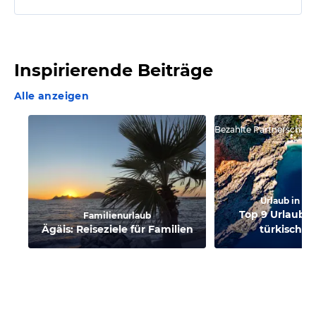
Inspirierende Beiträge
Alle anzeigen
Bezahlte Partnerschaft
Urlaub in de
Top 9 Urlaubso
Familienurlaub
Ägäis: Reiseziele für Familien
türkischen