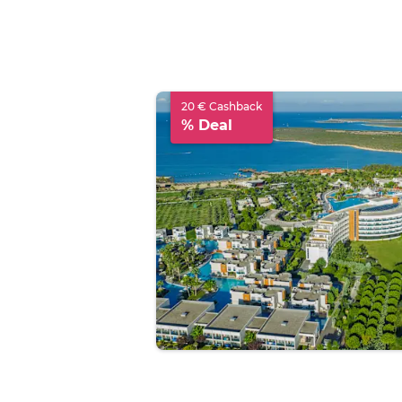
20 € Cashback
% Deal