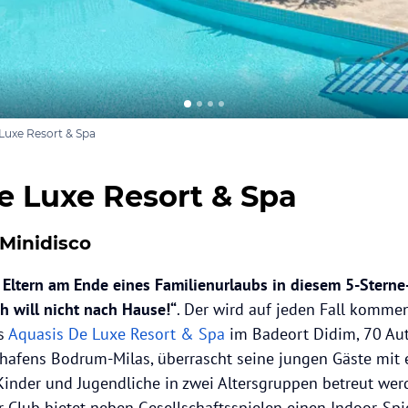
Luxe Resort & Spa
e Luxe Resort & Spa
Minidisco
n Eltern am Ende eines Familienurlaubs in diesem 5-Sterne
h will nicht nach Hause!“
. Der wird auf jeden Fall komme
as
Aquasis De Luxe Resort & Spa
im Badeort Didim, 70 A
hafens Bodrum-Milas, überrascht seine jungen Gäste mit 
 Kinder und Jugendliche in zwei Altersgruppen betreut werd
r Club bietet neben Gesellschaftsspielen einen Indoor-Spi