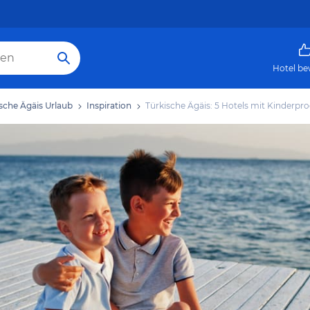
Hotel be
sche Ägäis Urlaub
Inspiration
Türkische Ägäis: 5 Hotels mit Kinderp