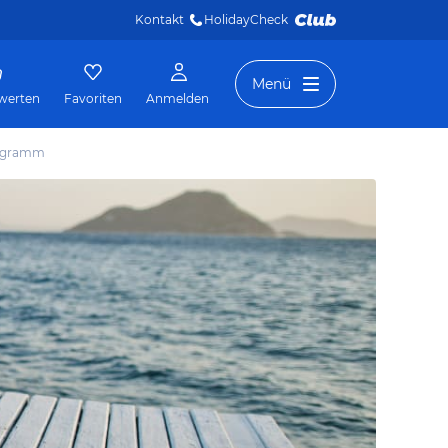
Kontakt
HolidayCheck 
Menü
werten
Favoriten
Anmelden
rogramm