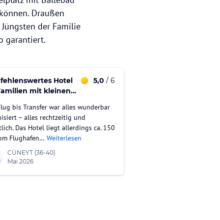
n können. Draußen
 Jüngsten der Familie
 garantiert.
ehlenswertes Hotel
5,0
/ 6
Familien mit kleinen
dern
lug bis Transfer war alles wunderbar
isiert – alles rechtzeitig und
lich. Das Hotel liegt allerdings ca. 150
om Flughafen…
Weiterlesen
CÜNEYT
(36-40)
Mai 2026