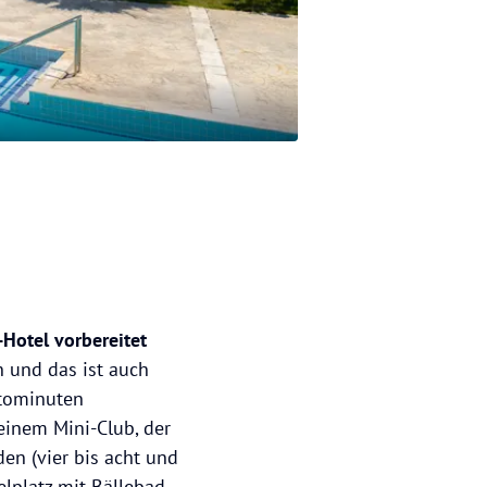
-Hotel vorbereitet
n und das ist auch
utominuten
einem Mini-Club, der
en (vier bis acht und
elplatz mit Bällebad