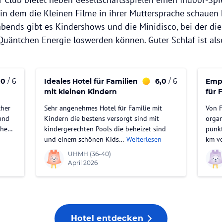
 in dem die Kleinen Filme in ihrer Muttersprache schaue
abends gibt es Kindershows und die Minidisco, bei der die
 Quäntchen Energie loswerden können. Guter Schlaf ist also
,0
/ 6
Ideales Hotel für Familien
6,0
/ 6
Empf
mit kleinen Kindern
für 
Kin
cher
Sehr angenehmes Hotel für Familie mit
Von F
 und
Kindern die bestens versorgt sind mit
organ
che…
kindergerechten Pools die beheizet sind
pünkt
und einem schönen Kids…
Weiterlesen
km v
UHMH
(36-40)
April 2026
Hotel entdecken