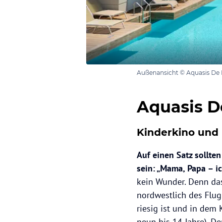
Außenansicht © Aquasis De 
Aquasis D
Kinderkino und 
Auf einen Satz sollte
sein: „Mama, Papa – ic
kein Wunder. Denn d
nordwestlich des Flug
riesig ist und in dem
neun bis 14 Jahre). De