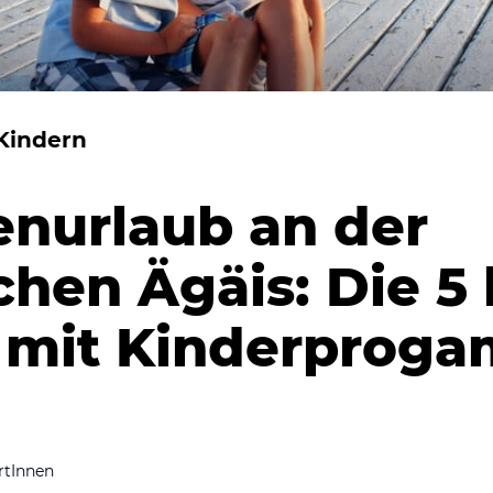
Kindern
enurlaub an der
chen Ägäis: Die 5
s mit Kinderprog
rtInnen