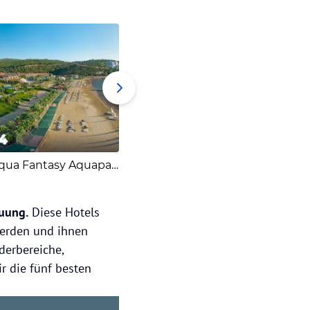
4
5
Aqua Fantasy Aquaparklaros
Anda Barut Collection
euung.
Diese Hotels
werden und ihnen
derbereiche,
ir die fünf besten