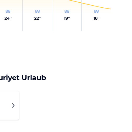
24
°
22
°
19
°
16
°
riyet Urlaub