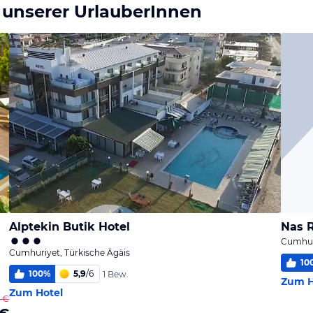
 unserer UrlauberInnen
Alptekin Butik Hotel
Nas R
Cumhuri
Cumhuriyet, Türkische Ägäis
10
100
%
5,9
/
6
1 Bew.
Zum H
Zum Hotel
 €