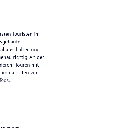
rsten Touristen im
usgebaute
mal abschalten und
enau richtig. An der
nderem Touren mit
h am nächsten von
Teos.