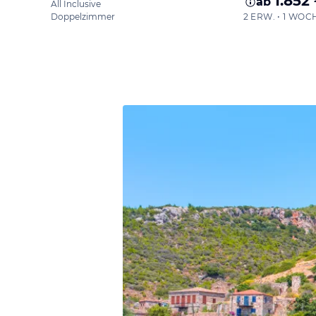
1.852
ab
All Inclusive
Doppelzimmer
2 ERW. • 1 WOC