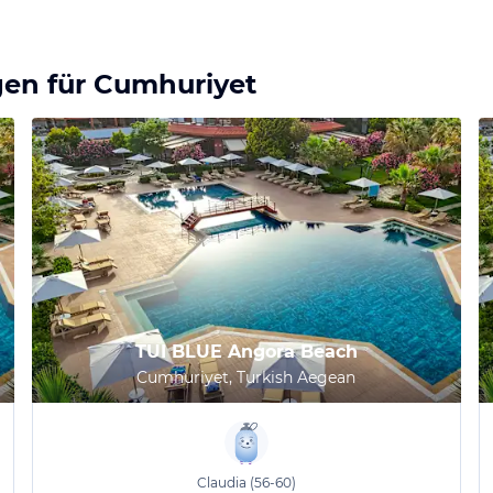
gen für
Cumhuriyet
TUI BLUE Angora Beach
Cumhuriyet, Turkish Aegean
Claudia
(56-60)