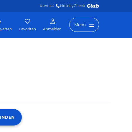
Kontakt
HolidayCheck 
Menü
werten
Favoriten
Anmelden