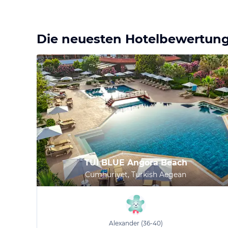
Die neuesten Hotelbewertun
TUI BLUE Angora Beach
Cumhuriyet, Turkish Aegean
Alexander
(36-40)