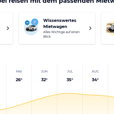
bel reisen mit dem passenden Mie
Wissenswertes
Mietwagen
Alles Wichtige auf einen
Blick
MAI
JUN
JUL
AUG
26
°
32
°
35
°
34
°