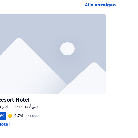
Alle anzeigen
esort Hotel
yet, Türkische Ägäis
0
%
4,7
/
6
3 Bew.
otel