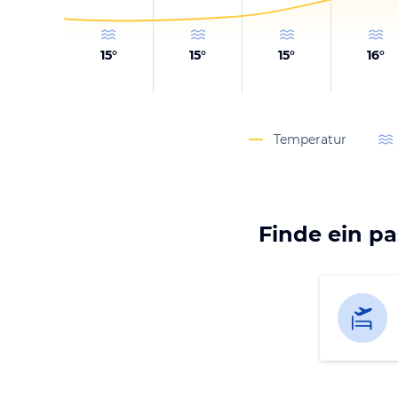
15
°
15
°
15
°
16
°
Temperatur
Finde ein p