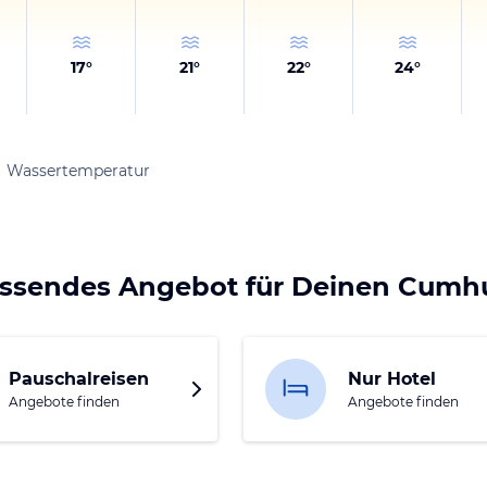
17
°
21
°
22
°
24
°
Wassertemperatur
assendes Angebot für Deinen Cumhu
Pauschalreisen
Nur Hotel
Angebote finden
Angebote finden