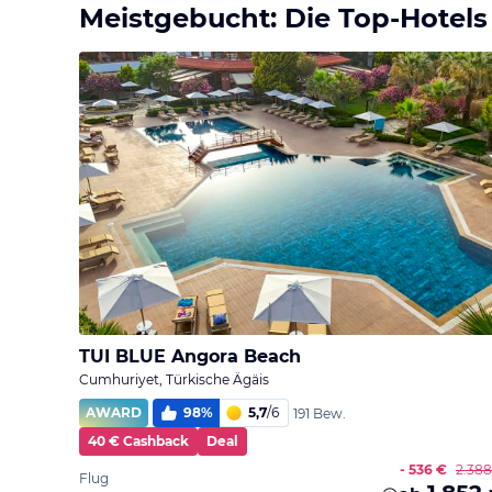
Meistgebucht: Die Top-Hotels
TUI BLUE Angora Beach
Cumhuriyet, Türkische Ägäis
AWARD
98
%
5,7
/
6
191 Bew.
40 € Cashback
Deal
- 536 €
2.388
Flug