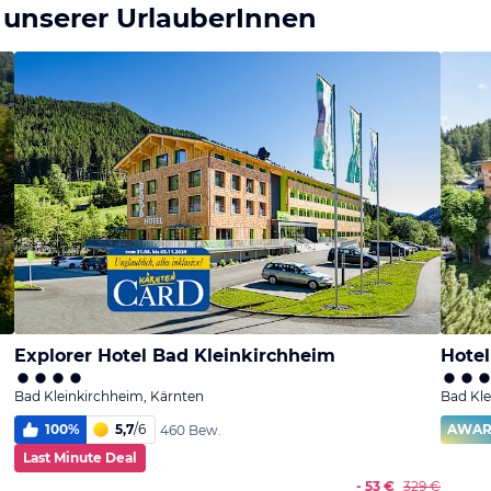
 unserer UrlauberInnen
Explorer Hotel Bad Kleinkirchheim
Hotel
Bad Kleinkirchheim, Kärnten
Bad Kle
100
%
5,7
/
6
AWA
460 Bew.
Last Minute Deal
- 53 €
329 €