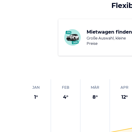
als auch für erfahren
Flexi
Gurktaler Alpen
, auch
Voraussetzungen für z
entspannte Spaziergän
Mietwagen finden
das Aktivurlaub und E
Große Auswahl, kleine
Preise
JAN
FEB
MÄR
APR
1
°
4
°
8
°
12
°