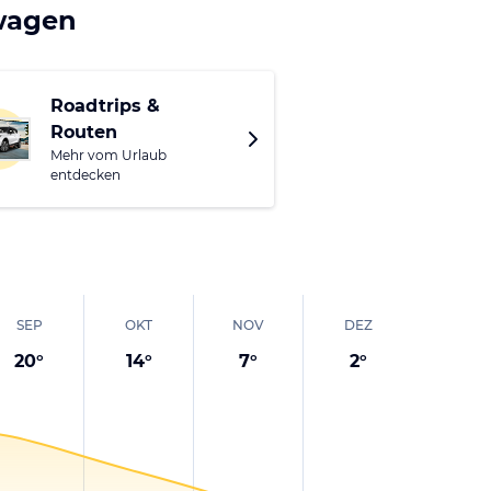
Berge und Seen der
twagen
ber beste
en, Golfen oder
jährigen Reiseziel,
Roadtrips &
Routen
Mehr vom Urlaub
entdecken
SEP
OKT
NOV
DEZ
20
°
14
°
7
°
2
°