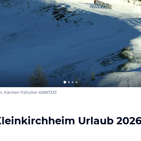
im, Kärnten ©shutter-63667333
leinkirchheim Urlaub 202