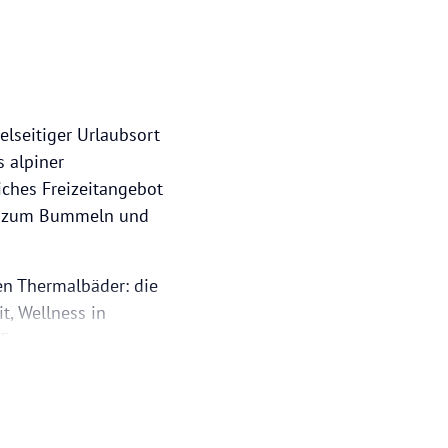
elseitiger Urlaubsort
 alpiner
ches Freizeitangebot
die zum Bummeln und
en Thermalbäder: die
t, Wellness in
 Europas zu
nende Anwendungen –
e sowohl für Anfänger