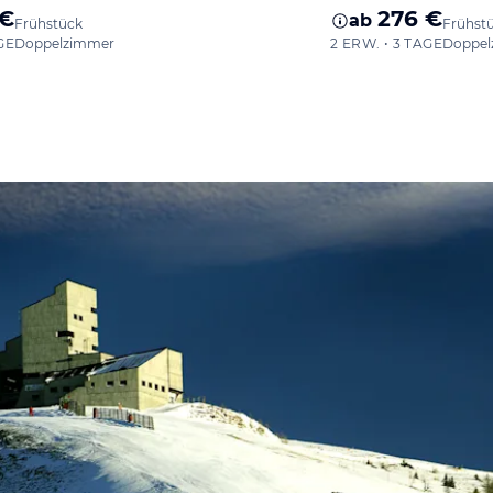
 €
276 €
ab
Frühstück
Frühst
GE
Doppelzimmer
2 ERW. • 3 TAGE
Doppel