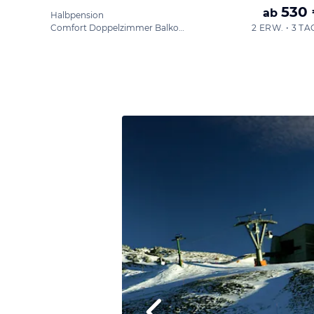
530
ab
Halbpension
Comfort Doppelzimmer Balkon 'Kärnten'
2 ERW. • 3 TA