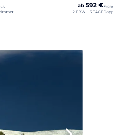
592 €
ab
ück
Frühstück
zimmer
2 ERW. • 3 TAGE
Doppelzimmer