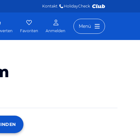
Kontakt
HolidayCheck 
Menü
werten
Favoriten
Anmelden
im