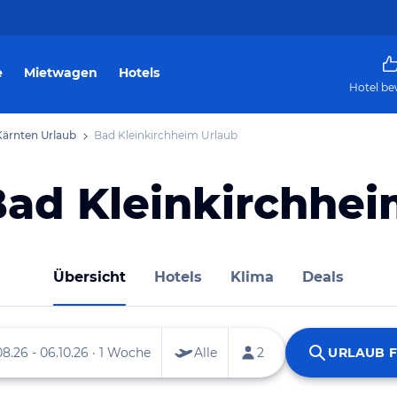
e
Mietwagen
Hotels
Hotel be
Kärnten Urlaub
Bad Kleinkirchheim Urlaub
ad Kleinkirchhe
Übersicht
Hotels
Klima
Deals