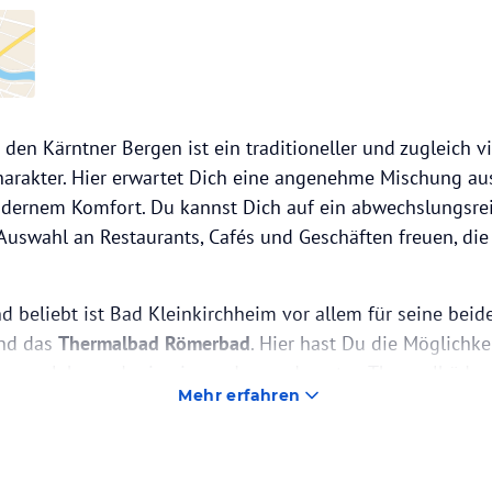
den Kärntner Bergen ist ein traditioneller und zugleich vi
harakter. Hier erwartet Dich eine angenehme Mischung aus
dernem Komfort. Du kannst Dich auf ein abwechslungsrei
 Auswahl an Restaurants, Cafés und Geschäften freuen, 
 beliebt ist Bad Kleinkirchheim vor allem für seine beid
nd das
Thermalbad Römerbad
. Hier hast Du die Möglichkei
n zu erleben oder in einem der modernsten Thermalbäder
Mehr erfahren
tuende Thermalbecken, Saunalandschaften oder entspan
erster Stelle.
ch rund 100 hervorragend präparierte Pistenkilometer, di