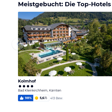
Meistgebucht: Die Top-Hotels
Kolmhof
Bad Kleinkirchheim, Kärnten
98
%
5,6
/
6
413 Bew.