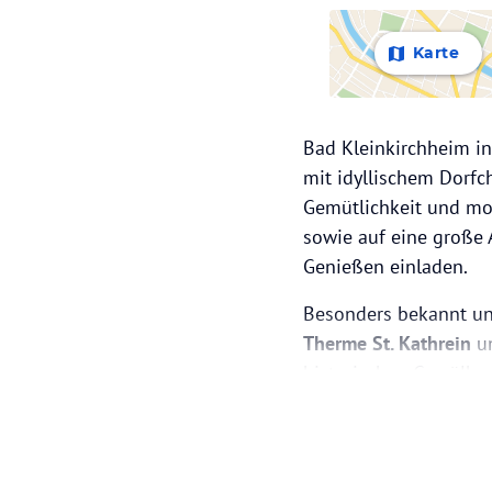
Karte
Bad Kleinkirchheim in 
mit idyllischem Dorfc
Gemütlichkeit und mo
sowie auf eine große
Genießen einladen.
Besonders bekannt und
Therme St. Kathrein
u
historischen Gewölbe
entspannen. Ob wohl
Erholung steht hier an 
Im Winter erwarten Di