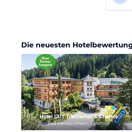
Die neuesten Hotelbewertun
Hotel GUT Trattlerhof & Chalets
Bad Kleinkirchheim, Carinthia