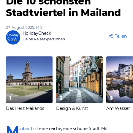
Die 10 schönsten
Stadtviertel in Mailand
27. August 2025, 14:24
HolidayCheck
Teilen
Deine ReiseexpertInnen
1
2
3
Das Herz Mailands
Design & Kunst
Am Wasser
M
ailand
ist eine reiche, eine schöne Stadt. Mit