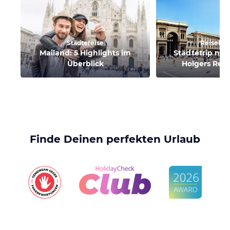
Städtereise
Reiseber
Mailand: 5 Highlights im
Städtetrip nac
Überblick
Holgers Reis
Finde Deinen perfekten Urlaub