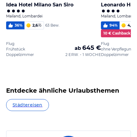
Idea Hotel Milano San Siro
Leonardo Hote
Mailand, Lombardei
Mailand, Lombarde
36
%
2,6
/
6
94
%
4,7
/
6
63 Bew.
10 € Cashback
Flug
Flug
645 €
ab
Frühstück
ohne Verpflegung
Doppelzimmer
2 ERW. • 1 WOCHE
Doppelzimmer
Entdecke ähnliche Urlaubsthemen
Städtereisen