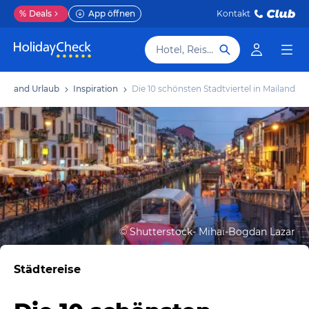
%
Deals
App öffnen
Kontakt
Hotel, Reiseziel
Mailand Urlaub
Inspiration
Die 10 schönsten Stadtviertel in Mailand
©
Shutterstock- Mihai-Bogdan Lazar
Städtereise