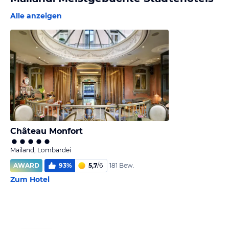
Alle anzeigen
Château Monfort
Mailand, Lombardei
AWARD
93
%
5,7
/
6
181 Bew.
Zum Hotel