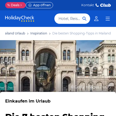
%
Deals
App öffnen
Kontakt
Hotel, Reiseziel
Mailand Urlaub
Inspiration
Die besten Shopping-Tipps in Mailand
©
Getty Images / UCG
Einkaufen im Urlaub