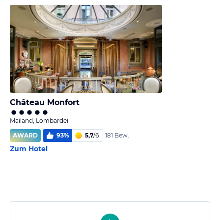
Château Monfort
Mailand, Lombardei
AWARD
93
%
5,7
/
6
181 Bew.
Zum Hotel