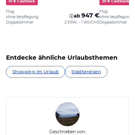
10 € Cashback
20 € Cashback
Flug
Flug
947 €
ab
ohne Verpflegung
ohne Verpflegung
Doppelzimmer
2 ERW. • 1 WOCHE
Doppelzimmer
Entdecke ähnliche Urlaubsthemen
Shopping im Urlaub
Städtereisen
Geschrieben von: