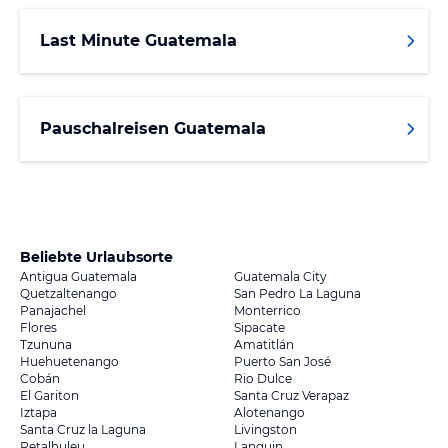
Last Minute Guatemala
Pauschalreisen Guatemala
Beliebte Urlaubsorte
Antigua Guatemala
Guatemala City
Quetzaltenango
San Pedro La Laguna
Panajachel
Monterrico
Flores
Sipacate
Tzununa
Amatitlán
Huehuetenango
Puerto San José
Cobán
Rio Dulce
El Gariton
Santa Cruz Verapaz
Iztapa
Alotenango
Santa Cruz la Laguna
Livingston
Retalhuleu
Lanquin