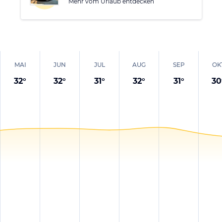
Mehr vom Urlaub entdecken
MAI
JUN
JUL
AUG
SEP
OK
32
°
32
°
31
°
32
°
31
°
30