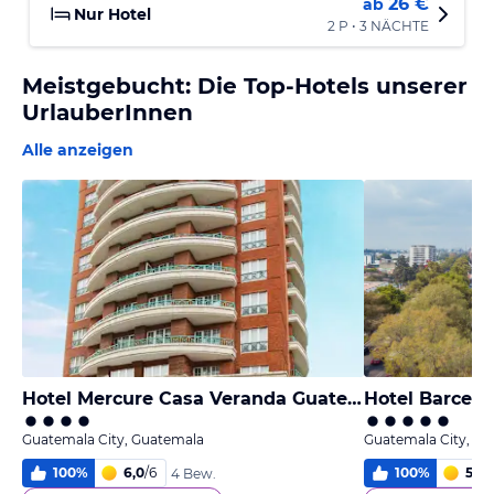
26 €
ab
Nur Hotel
2 P • 3 NÄCHTE
Meistgebucht: Die Top-Hotels unserer
UrlauberInnen
Alle anzeigen
Hotel Mercure Casa Veranda Guatemala
Hotel Barceló
Guatemala City, Guatemala
Guatemala City, G
100
%
6,0
/
6
100
%
5,6
/
4 Bew.