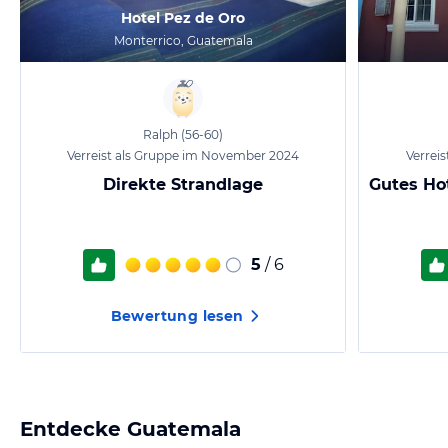
Hotel Pez de Oro
Monterrico, Guatemala
Ralph
(56-60)
Verreist als Gruppe im November 2024
Verrei
Direkte Strandlage
Gutes Ho
5
/ 6
Bewertung lesen
Entdecke
Guatemala