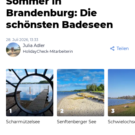
Sommer in
Brandenburg: Die
schönsten Badeseen
28. Juli 2026, 13:33
Julia Adler
Teilen
HolidayCheck-Mitarbeiterin
1
2
3
Scharmützelsee
Senftenberger See
Schwielochs