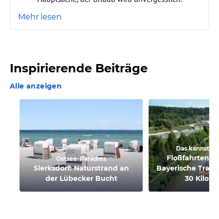
Mehr lesen
Inspirierende Beiträge
Alle anzeigen
Das kannst Du
Floßfahrten auf
Ostsee-Paradies
Sierksdorf: Naturstrand an
Bayerische Tradi
der Lübecker Bucht
30 Kilom