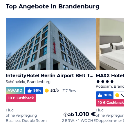
Top Angebote in Brandenburg
IntercityHotel Berlin Airport BER Terminal 1+2
MAXX Hotel S
Schönefeld, Brandenburg
Potsdam, Branden
AWARD
96
%
5,2
/
6
217 Bew.
96
%
5,2
/
6
10 € Cashback
10 € Cashback
Flug
Flug
1.010 €
ab
ohne Verpflegung
ohne Verpflegung
Business Double Room
2 ERW. • 1 WOCHE
Doppelzimmer Supe