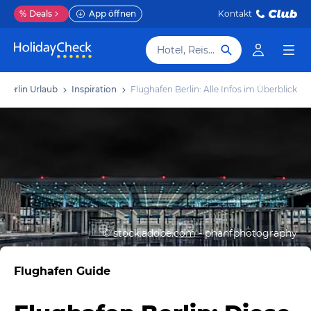
%
Deals
App öffnen
Kontakt
Hotel, Reiseziel
Berlin Urlaub
Inspiration
Flughafen Berlin: Alle Infos im Überblick
©
stock.adobe.com - phanfphotography
Flughafen Guide