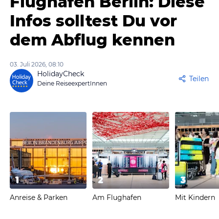
Flughafen Berlin: Diese
Infos solltest Du vor
dem Abflug kennen
03. Juli 2026, 08:10
HolidayCheck
Teilen
Deine ReiseexpertInnen
1
2
3
Anreise & Parken
Am Flughafen
Mit Kindern