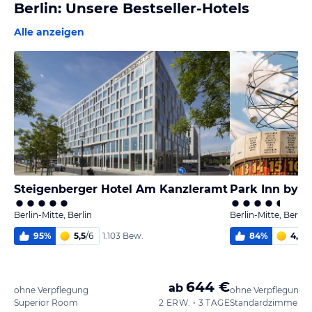
Berlin: Unsere Bestseller-Hotels
Alle anzeigen
Steigenberger Hotel Am Kanzleramt
Berlin-Mitte, Berlin
Berlin-Mitte, Berlin
95
%
5,5
/
6
84
%
4,7
/
6
1.103 Bew.
644 €
ab
ohne Verpflegung
ohne Verpflegung
Superior Room
2 ERW. • 3 TAGE
Standardzimmer