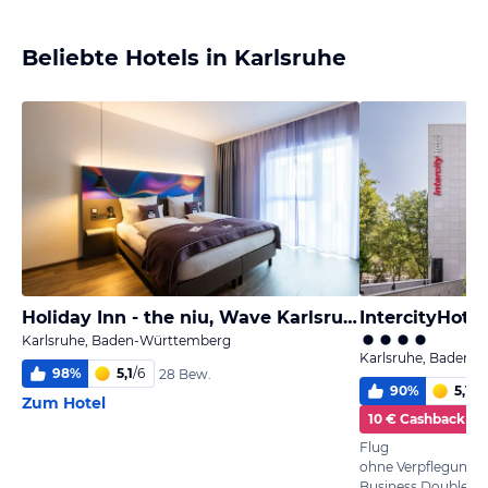
Beliebte Hotels in Karlsruhe
Holiday Inn - the niu, Wave Karlsruhe Oststadt
IntercityHote
Karlsruhe, Baden-Württemberg
Karlsruhe, Baden-
98
%
5,1
/
6
28 Bew.
90
%
5,1
/
6
Zum Hotel
10 € Cashback
Flug
ohne Verpflegung
Business Double 