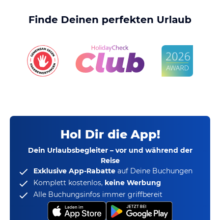
Finde Deinen perfekten Urlaub
Hol Dir die App!
Dein Urlaubsbegleiter – vor und während der
Reise
Exklusive App-Rabatte
auf Deine Buchungen
Komplett kostenlos,
keine Werbung
Alle Buchungsinfos immer griffbereit