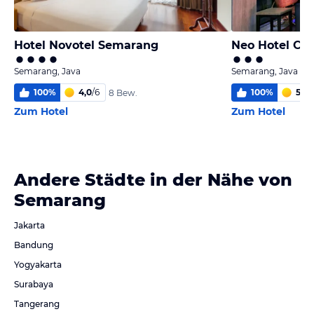
Hotel Novotel Semarang
Neo Hotel Ca
Semarang, Java
Semarang, Java
100
%
4,0
/
6
100
%
5
/
6
8 Bew.
Zum Hotel
Zum Hotel
Andere Städte in der Nähe von
Semarang
Jakarta
Bandung
Yogyakarta
Surabaya
Tangerang