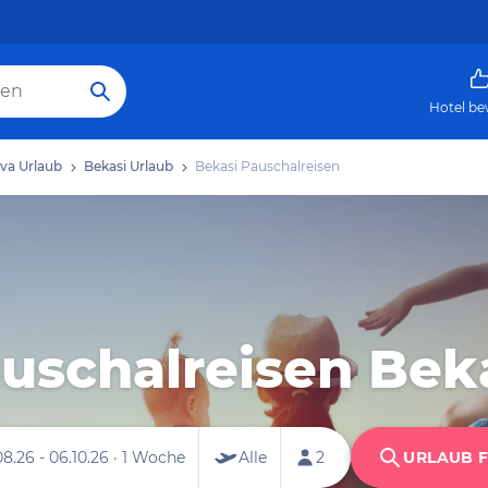
Hotel be
va Urlaub
Bekasi Urlaub
Bekasi Pauschalreisen
uschalreisen Bek