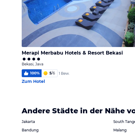
Merapi Merbabu Hotels & Resort Bekasi
Bekasi, Java
100
%
5
/
6
1 Bew.
Zum Hotel
Andere Städte in der Nähe v
Jakarta
South Tang
Bandung
Malang