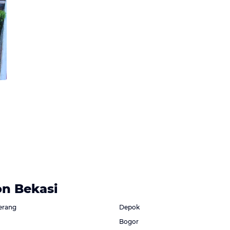
on Bekasi
erang
Depok
Bogor