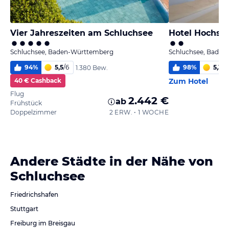
Vier Jahreszeiten am Schluchsee
Hotel Hochsc
Schluchsee, Baden-Württemberg
Schluchsee, Bade
94
%
5,5
/
6
98
%
5,3
/
6
1.380 Bew.
40 € Cashback
Zum Hotel
Flug
2.442 €
ab
Frühstück
Doppelzimmer
2 ERW. • 1 WOCHE
Andere Städte in der Nähe von
Schluchsee
Friedrichshafen
Stuttgart
Freiburg im Breisgau