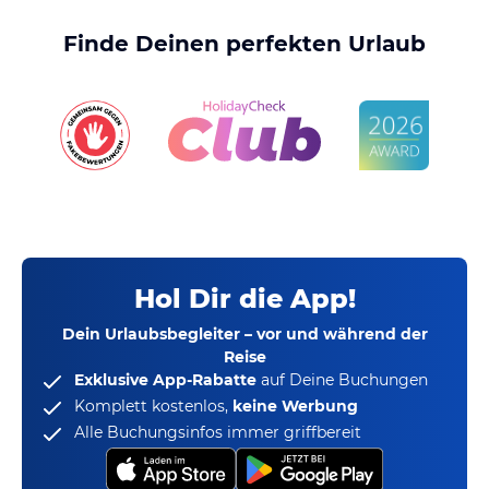
Finde Deinen perfekten Urlaub
Hol Dir die App!
Dein Urlaubsbegleiter – vor und während der
Reise
Exklusive App-Rabatte
auf Deine Buchungen
Komplett kostenlos,
keine Werbung
Alle Buchungsinfos immer griffbereit