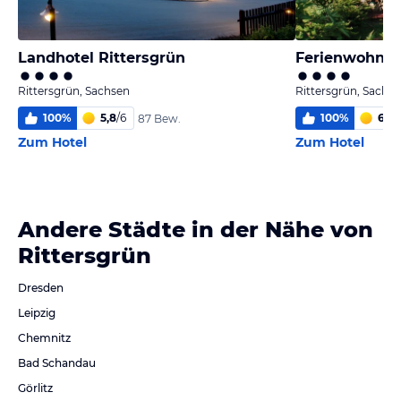
Landhotel Rittersgrün
Ferienwohnun
Rittersgrün, Sachsen
Rittersgrün, Sachs
100
%
5,8
/
6
100
%
6,0
/
87 Bew.
Zum Hotel
Zum Hotel
Andere Städte in der Nähe von
Rittersgrün
Dresden
Leipzig
Chemnitz
Bad Schandau
Görlitz