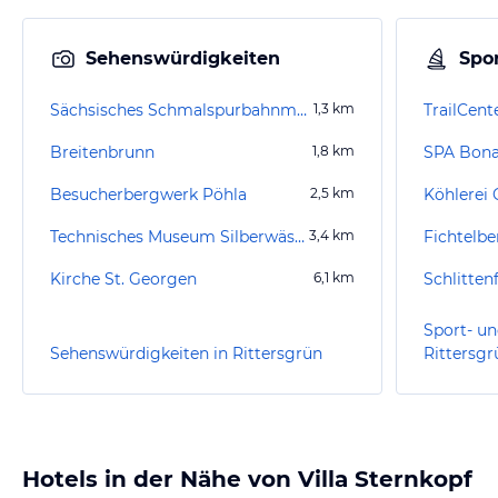
Sehenswürdigkeiten
Spor
Sächsisches Schmalspurbahnmuseum Rittersgrün
1,3
km
TrailCen
Breitenbrunn
1,8
km
SPA Bona
Besucherbergwerk Pöhla
2,5
km
Köhlerei 
Technisches Museum Silberwäsche Antonsthal
3,4
km
Fichtelb
Kirche St. Georgen
6,1
km
Schlitten
Sport- un
Sehenswürdigkeiten in Rittersgrün
Rittersgr
Hotels in der Nähe von Villa Sternkopf