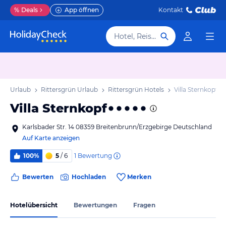
%
Deals
App öffnen
Kontakt
Hotel, Reiseziel
sen Urlaub
Rittersgrün Urlaub
Rittersgrün Hotels
Villa Sternkopf
Villa Sternkopf
Karlsbader Str. 14 08359 Breitenbrunn/Erzgebirge Deutschland
Auf Karte anzeigen
1
Bewertung
100%
5
/ 6
Bewerten
Hochladen
Merken
Hotelübersicht
Bewertungen
Fragen