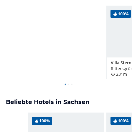
100%
Rittersgrü
231m
Beliebte Hotels in Sachsen
100%
100%