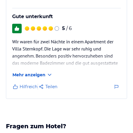
Gute unterkunft
5
/ 6
Wir waren für zwei Nächte in einem Apartment der
Villa Sternkopf. Die Lage war sehr ruhig und
angenehm. Besonders positiv hervorzuheben sind
das moderne Badezimmer und die gut ausgestattete
Küche – beides in sehr gutem Zustand. Leider war
Mehr anzeigen
das Bett für uns nicht besonders bequem, und der
Fernseher ist schon etwas in die Jahre gekommen. Für
Hilfreich
Teilen
einen kurzen Aufenthalt war das Apartment
insgesamt aber in Ordnung.
Fragen zum Hotel?