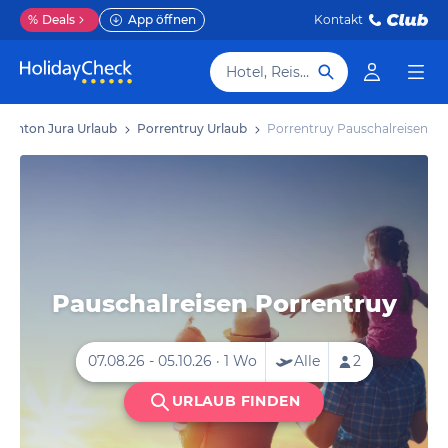
%
Deals
App öffnen
Kontakt
Hotel, Reiseziel
Kanton Jura Urlaub
Porrentruy Urlaub
Porrentruy Pauschalreisen
Pauschalreisen Porrentruy