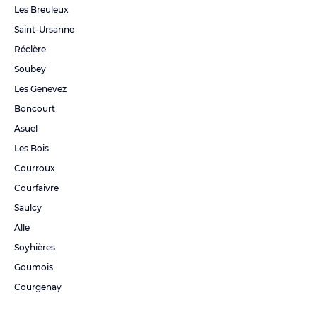
Les Breuleux
Saint-Ursanne
Réclère
Soubey
Les Genevez
Boncourt
Asuel
Les Bois
Courroux
Courfaivre
Saulcy
Alle
Soyhières
Goumois
Courgenay