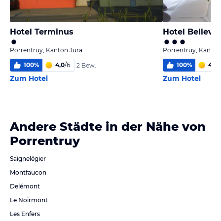
Hotel Terminus
Hotel Bellevu
Porrentruy, Kanton Jura
Porrentruy, Kanton
100
%
4,0
/
6
100
%
4,2
/
2 Bew.
Zum Hotel
Zum Hotel
Andere Städte in der Nähe von
Porrentruy
Saignelégier
Montfaucon
Delémont
Le Noirmont
Les Enfers