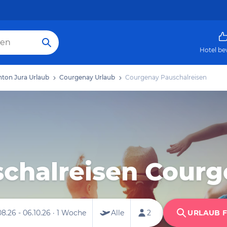
Hotel be
ton Jura Urlaub
Courgenay Urlaub
Courgenay Pauschalreisen
chalreisen Cour