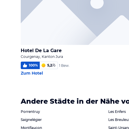
Hotel De La Gare
Courgenay, Kanton Jura
100
%
5,2
/
6
1 Bew.
Zum Hotel
Andere Städte in der Nähe 
Porrentruy
Les Enfers
Saignelégier
Les Breuleu
Montfaucon
Saint-Ursan