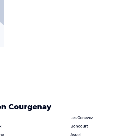
von Courgenay
Les Genevez
x
Boncourt
ne
Asuel