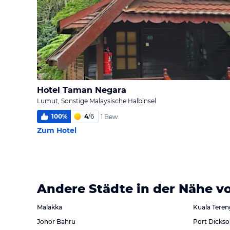
Hotel Taman Negara
Lumut, Sonstige Malaysische Halbinsel
100
%
4
/
6
1 Bew.
Zum Hotel
Andere Städte in der Nähe 
Malakka
Kuala Tere
Johor Bahru
Port Dicks