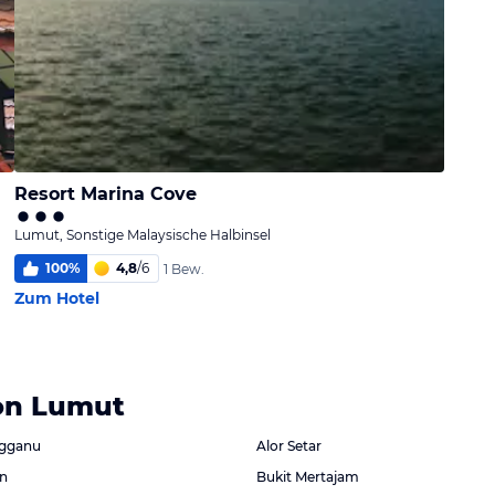
Resort Marina Cove
Lumut, Sonstige Malaysische Halbinsel
100
%
4,8
/
6
1 Bew.
Zum Hotel
von Lumut
ngganu
Alor Setar
on
Bukit Mertajam