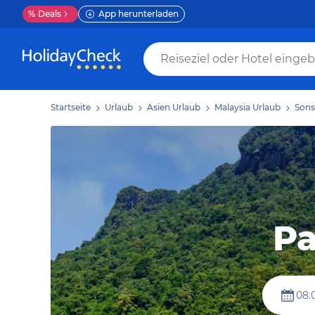
%
Deals
App herunterladen
Startseite
Urlaub
Asien Urlaub
Malaysia Urlaub
Sons
Pa