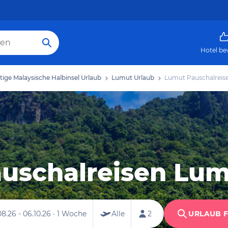
Hotel be
tige Malaysische Halbinsel Urlaub
Lumut Urlaub
Lumut Pauschalreis
uschalreisen Lu