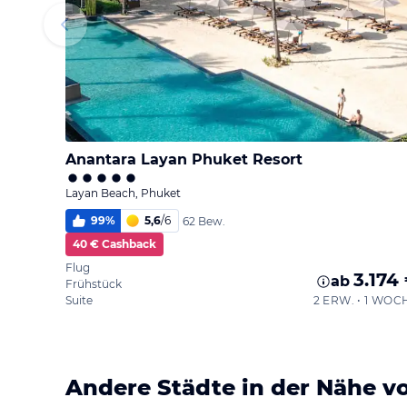
Anantara Layan Phuket Resort
Layan Beach, Phuket
99
%
5,6
/
6
62 Bew.
40 € Cashback
Flug
3.174
ab
Frühstück
Suite
2 ERW. • 1 WOC
Andere Städte in der Nähe v