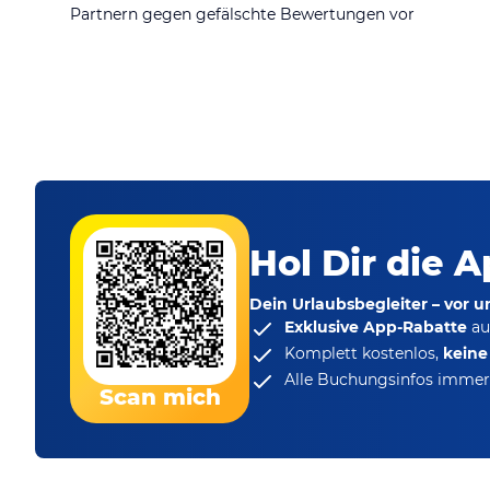
Partnern gegen gefälschte Bewertungen vor
Hol Dir die A
Dein Urlaubsbegleiter – vor 
Exklusive App-Rabatte
au
Komplett kostenlos,
kein
Alle Buchungsinfos immer 
Scan mich