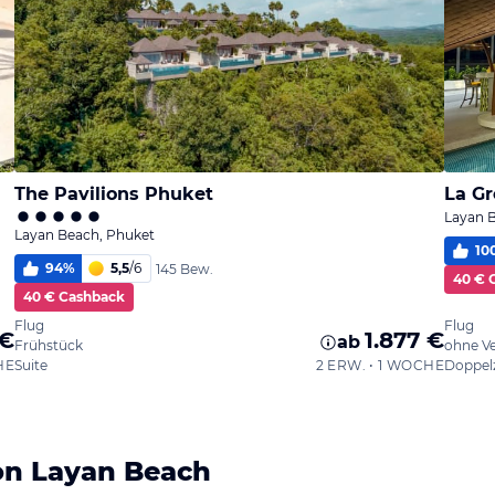
The Pavilions Phuket
La Gr
Layan 
Layan Beach, Phuket
10
94
%
5,5
/
6
145 Bew.
40 € 
40 € Cashback
Flug
Flug
 €
1.877 €
ab
Frühstück
ohne V
HE
Suite
2 ERW. • 1 WOCHE
Doppel
on Layan Beach