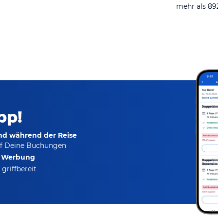
mehr als 8
pp!
und während der Reise
f Deine Buchungen
e Werbung
griffbereit