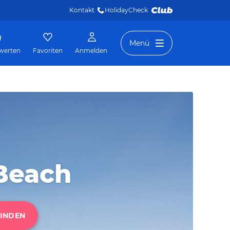
Kontakt
HolidayCheck 
Menü
werten
Favoriten
Anmelden
Beach