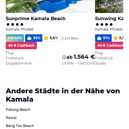
Sunprime Kamala Beach
Sunwing Kam
Kamala, Phuket
Kamala, Phuket
AWARD
95
%
5,5
/
6
91
%
5,3
/
6
2.241 Bew.
40 € Cashback
40 € Cashback
Flug
Flug
1.564 €
ab
Frühstück
Frühstück
Doppelzimmer
2 ERW. • 1 WOCHE
Studio
Andere Städte in der Nähe von
Kamala
Patong Beach
Rawai
Bang Tao Beach