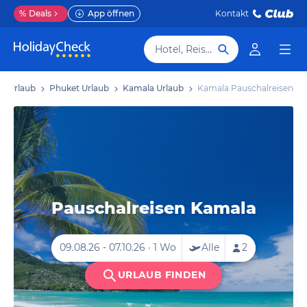
%
Deals
App öffnen
Kontakt
Hotel, Reiseziel
nd Urlaub
Phuket Urlaub
Kamala Urlaub
Kamala Pauschalreisen
Pauschalreisen Kamala