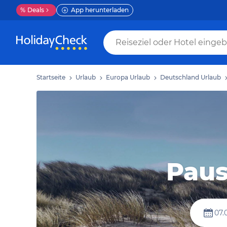
%
Deals
App herunterladen
Startseite
Urlaub
Europa Urlaub
Deutschland Urlaub
Paus