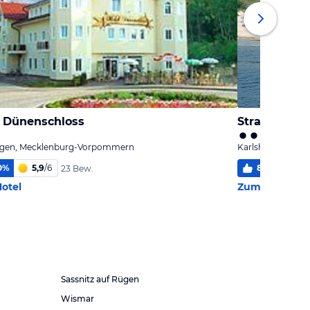
l Dünenschloss
Strandhote
agen, Mecklenburg-Vorpommern
Karlshagen, Me
0
%
5,9
/
6
88
%
5,2
23 Bew.
otel
Zum Hotel
Sassnitz auf Rügen
Wismar