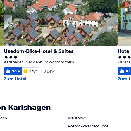
Usedom-Bike-Hotel & Suites
Hote
Karlshagen, Mecklenburg-Vorpommern
Karlsh
98
%
5,5
/
6
10
48 Bew.
Zum Hotel
Zum H
on Karlshagen
ügen
Wustrow
Rostock-Warnemünde