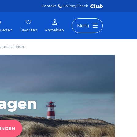
Kontakt
HolidayCheck 
Menü
werten
Favoriten
Anmelden
auschalreisen
hagen