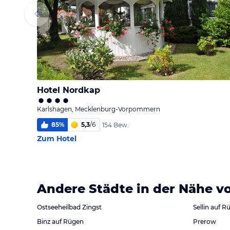
Hotel Nordkap
Karlshagen, Mecklenburg-Vorpommern
85
%
5,3
/
6
154 Bew.
Zum Hotel
Andere Städte in der Nähe v
Ostseeheilbad Zingst
Sellin auf R
Binz auf Rügen
Prerow