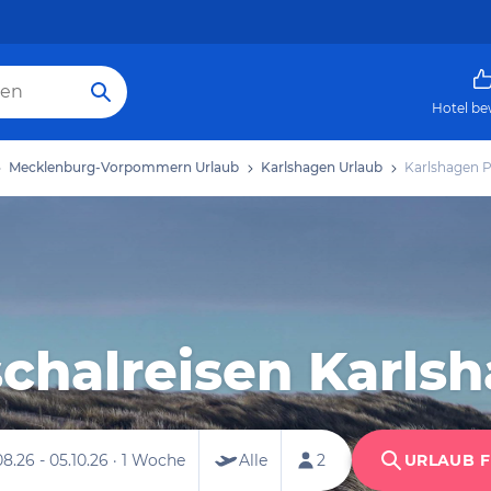
Hotel be
Mecklenburg-Vorpommern Urlaub
Karlshagen Urlaub
Karlshagen P
chalreisen Karls