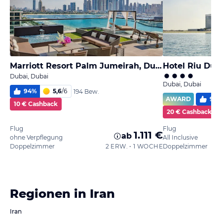
Marriott Resort Palm Jumeirah, Dubai
Hotel Riu Dub
Dubai, Dubai
Dubai, Dubai
94
%
5,6
/
6
194 Bew.
AWARD
96
10 € Cashback
20 € Cashback
Flug
Flug
1.111 €
ab
ohne Verpflegung
All Inclusive
Doppelzimmer
2 ERW. • 1 WOCHE
Doppelzimmer
Regionen in Iran
Iran