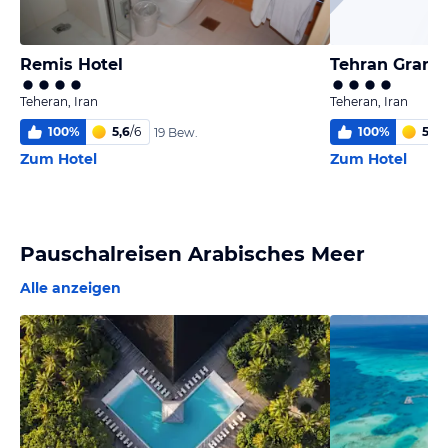
Remis Hotel
Tehran Grand
Teheran, Iran
Teheran, Iran
100
%
5,6
/
6
100
%
5,3
/
19 Bew.
Zum Hotel
Zum Hotel
Pauschalreisen Arabisches Meer
Alle anzeigen