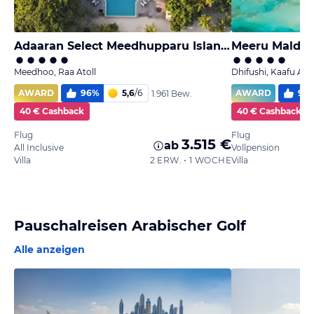
Adaaran Select Meedhupparu Island Resort - Premium All Inclusive
Meeru Maldive
Meedhoo, Raa Atoll
Dhifushi, Kaafu Atol
AWARD
96
%
5,6
/
6
AWARD
97
1.961 Bew.
40 € Cashback
40 € Cashback
Flug
Flug
3.515 €
ab
All Inclusive
Vollpension
Villa
2 ERW. • 1 WOCHE
Villa
Pauschalreisen Arabischer Golf
Alle anzeigen