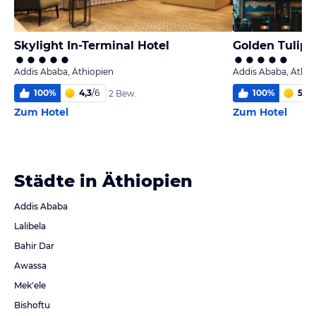
Skylight In-Terminal Hotel
Golden Tulip
Addis Ababa, Äthiopien
Addis Ababa, Äthio
100
%
4,3
/
6
100
%
5
/
6
2 Bew.
Zum Hotel
Zum Hotel
Städte in Äthiopien
Addis Ababa
Lalibela
Bahir Dar
Awassa
Mek'ele
Bishoftu