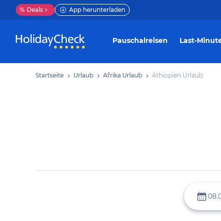
%
Deals
App herunterladen
Pauschalreisen
Last-Minut
Startseite
Urlaub
Afrika Urlaub
Äthiopien Urlaub