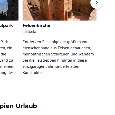
alpark
Felsenkirche
Tisiss
Lalibela
Bahir D
 Park
Entdecken Sie einige der größten von
Am Dorf 
en, ein
Menschenhand aus Felsen gehauenen,
des Bla
 die
monolithischen Strukturen und wandern
bis zu 4
 Land zu
Sie die Felstreppen hinunter in diese
beeindr
uf einem
einzigartigen Jahrhunderte alten
der Rege
ung des
Konstrukte.
bis zu 4
pien Urlaub