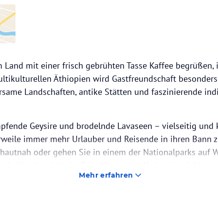
m Land mit einer frisch gebrühten Tasse Kaffee begrüßen, 
ltikulturellen Äthiopien wird Gastfreundschaft besonders
ame Landschaften, antike Stätten und faszinierende indi
mpfende Geysire und brodelnde Lavaseen – vielseitig und k
erweile immer mehr Urlauber und Reisende in ihren Bann zi
 hautnah oder gehen Sie in einem der Nationalparks auf 
takuläre Aussicht. Im Bale-Mountains-Nationalpark könne
Mehr erfahren
 erkunden und im Sämen-Nationalpark Paviane oder Leo
ulsierende Hauptstadt, die in den luftigen Höhen der Entot
t gekleidete Geschäftsmänner neben einheimischen Schäfe