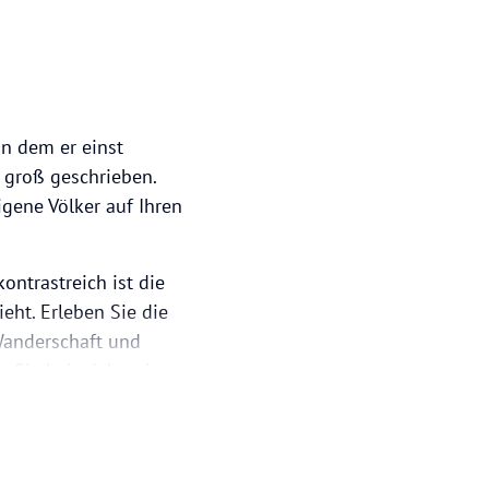
in dem er einst
 groß geschrieben.
gene Völker auf Ihren
ontrastreich ist die
eht. Erleben Sie die
Wanderschaft und
n Sie beispielsweise
parden beobachten.
oberge liegt. Hier ist
rn auf der Straße zu