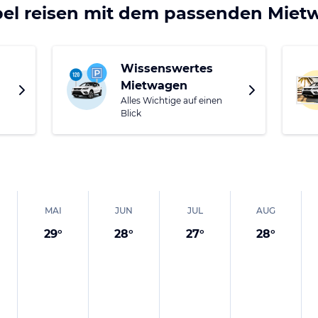
tadt ihren eigenen Reiz besitzt, sollten Sie sich keinesfa
bel reisen mit dem passenden Mie
den Norden nach Lalibela, eine Pilgerstätte mit antiken, in
n. Weitere Welterbestätten finden Sie in den märchenhaf
 einer der wichtigsten Städte des Islams - gleich nach Me
Wissenswertes
Mietwagen
Alles Wichtige auf einen
Blick
MAI
JUN
JUL
AUG
29
°
28
°
27
°
28
°