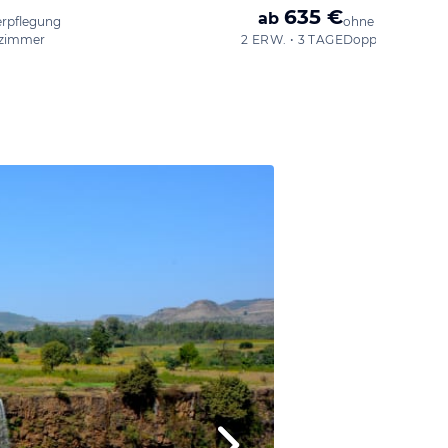
635 €
ab
erpflegung
ohne Verpflegun
zimmer
2 ERW. • 3 TAGE
Doppelzimmer