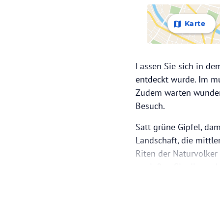
Karte
Lassen Sie sich in de
entdeckt wurde. Im mu
Zudem warten wunders
Besuch.
Satt grüne Gipfel, da
Landschaft, die mittl
Riten der Naturvölker
genießen Sie die spek
atemberaubende Pfade
Addis Abeba ist eine p
es nicht unüblich, gu