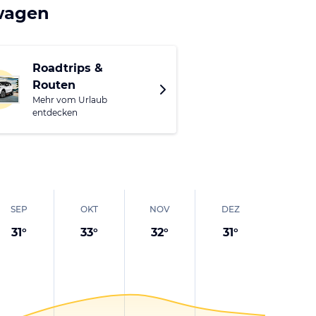
lls die Natur entgehen
twagen
 Felsen
ten Schlössern von
kka, Medina und
Roadtrips &
Routen
Mehr vom Urlaub
entdecken
SEP
OKT
NOV
DEZ
31
°
33
°
32
°
31
°