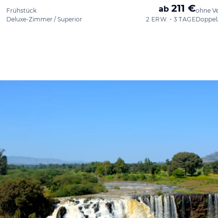
211 €
ab
Frühstück
ohne V
Deluxe-Zimmer / Superior
2 ERW. • 3 TAGE
Doppel