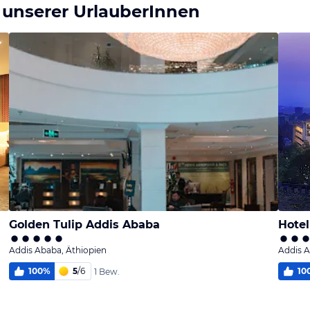
 unserer UrlauberInnen
Golden Tulip Addis Ababa
Hotel
Addis Ababa, Äthiopien
Addis A
100
%
5
/
6
10
1 Bew.