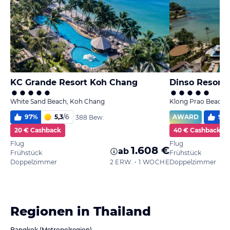
KC Grande Resort Koh Chang
White Sand Beach, Koh Chang
Klong Prao Beach,
97
%
5,3
/
6
AWARD
94
388 Bew.
20 € Cashback
40 € Cashback
Flug
Flug
1.608 €
ab
Frühstück
Frühstück
Doppelzimmer
2 ERW. • 1 WOCHE
Doppelzimmer
Regionen in Thailand
Bangkok (Metropolregion)