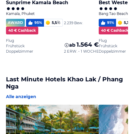
Sunprime Kamala Beach
Kamala, Phuket
Bang Tao Beach, P
AWARD
95
%
5,5
/
6
91
%
5,3
/
6
2.239 Bew.
40 € Cashback
40 € Cashback
Flug
Flug
1.564 €
ab
Frühstück
Frühstück
Doppelzimmer
2 ERW. • 1 WOCHE
Doppelzimmer
Last Minute Hotels Khao Lak / Phang
Nga
Alle anzeigen