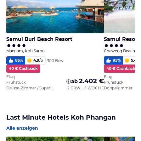
Samui Buri Beach Resort
Samui Resote
Maenam, Koh Samui
Chaweng Beach, K
83
%
4,9
/
6
95
%
5,4
/
6
300 Bew.
40 € Cashback
40 € Cashback
Flug
Flug
2.402 €
ab
Frühstück
Frühstück
Deluxe-Zimmer / Superior
2 ERW. • 1 WOCHE
Doppelzimmer
Last Minute Hotels Koh Phangan
Alle anzeigen