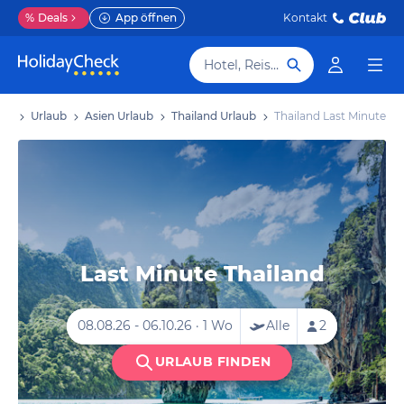
%
Deals
App öffnen
Kontakt
Hotel, Reiseziel
ite
Urlaub
Asien Urlaub
Thailand Urlaub
Thailand Last Minute
Last Minute Thailand