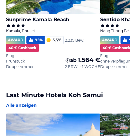
Sunprime Kamala Beach
Sentido Khao
Kamala, Phuket
Nang Thong Beach,
AWARD
95
%
5,5
/
6
AWARD
97
2.239 Bew.
40 € Cashback
40 € Cashback
Flug
Flug
1.564 €
ab
Frühstück
ohne Verpflegung
Doppelzimmer
2 ERW. • 1 WOCHE
Doppelzimmer
Last Minute Hotels Koh Samui
Alle anzeigen