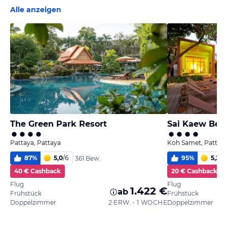
Alle anzeigen
The Green Park Resort
Sai Kaew Bea
Pattaya, Pattaya
Koh Samet, Pattay
87
%
5,0
/
6
95
%
5,2
/
6
361 Bew.
40 € Cashback
20 € Cashback
Flug
Flug
1.422 €
ab
Frühstück
Frühstück
Doppelzimmer
2 ERW. • 1 WOCHE
Doppelzimmer