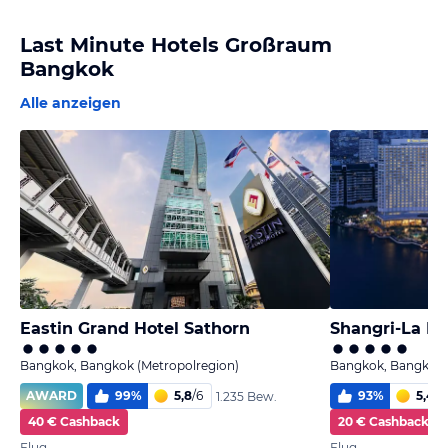
Last Minute Hotels Großraum
Bangkok
Alle anzeigen
Eastin Grand Hotel Sathorn
Shangri-La Ho
Bangkok, Bangkok (Metropolregion)
Bangkok, Bangkok 
AWARD
99
%
5,8
/
6
93
%
5,4
/
6
1.235 Bew.
40 € Cashback
20 € Cashback
Flug
Flug