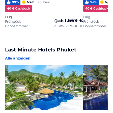
99
%
5,7
/
6
94
%
5,0
/
6
105 Bew.
40 € Cashback
40 € Cashback
Flug
Flug
1.669 €
ab
Frühstück
Frühstück
Doppelzimmer
2 ERW. • 1 WOCHE
Doppelzimmer
Last Minute Hotels Phuket
Alle anzeigen