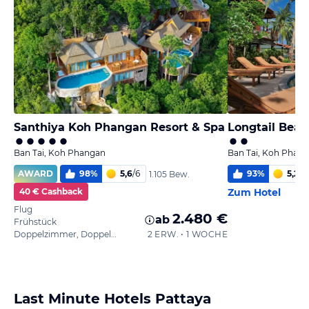
Santhiya Koh Phangan Resort & Spa
Longtail Beac
Ban Tai, Koh Phangan
Ban Tai, Koh Phan
AWARD
98
%
5,6
/
6
93
%
5,2
/
6
1.105 Bew.
40 € Cashback
Zum Hotel
Flug
2.480 €
ab
Frühstück
Doppelzimmer, Doppelbett
2 ERW. • 1 WOCHE
Last Minute Hotels Pattaya