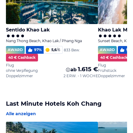
Sentido Khao Lak
Khao Lak Merl
Nang Thong Beach, Khao Lak / Phang Nga
Sunset Beach, Khao
AWARD
97
%
5,6
/
6
AWARD
96
833 Bew.
40 € Cashback
40 € Cashback
Flug
Flug
1.615 €
ab
ohne Verpflegung
Frühstück
Doppelzimmer
2 ERW. • 1 WOCHE
Doppelzimmer
Last Minute Hotels Koh Chang
Alle anzeigen