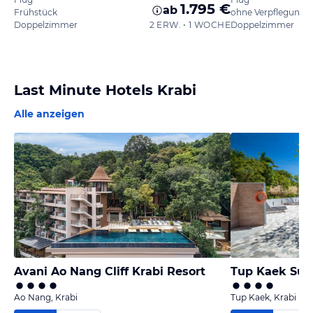
1.795 €
ab
Frühstück
ohne Verpflegung
Doppelzimmer
2 ERW. • 1 WOCHE
Doppelzimmer
Last Minute Hotels Krabi
Alle anzeigen
Avani Ao Nang Cliff Krabi Resort
Tup Kaek Sun
Ao Nang, Krabi
Tup Kaek, Krabi