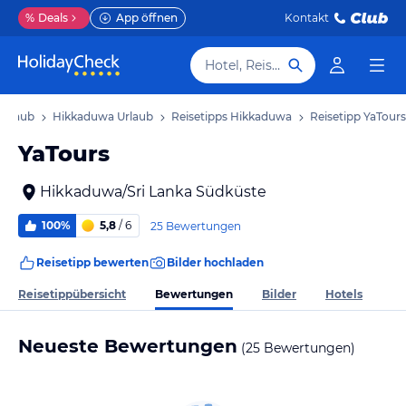
%
Deals
App öffnen
Kontakt
Hotel, Reiseziel
 Urlaub
Hikkaduwa Urlaub
Reisetipps Hikkaduwa
Reisetipp YaTours
YaTours
Hikkaduwa/Sri Lanka Südküste
100%
5,8
/ 6
25 Bewertungen
Reisetipp bewerten
Bilder hochladen
Bewertungen
Reisetippübersicht
Bilder
Hotels
Neueste Bewertungen
(25 Bewertungen)