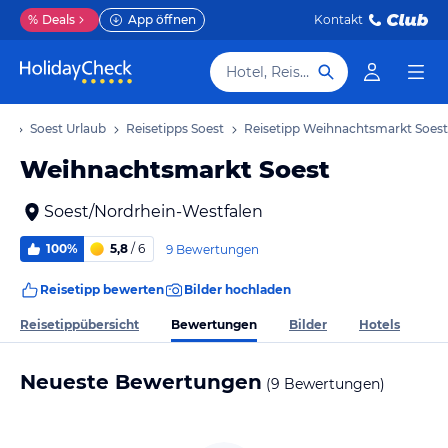
%
Deals
App öffnen
Kontakt
Hotel, Reiseziel
ub
Soest Urlaub
Reisetipps Soest
Reisetipp Weihnachtsmarkt Soest
Weihnachtsmarkt Soest
Soest/Nordrhein-Westfalen
100%
5,8
/ 6
9 Bewertungen
Reisetipp bewerten
Bilder hochladen
Bewertungen
Reisetippübersicht
Bilder
Hotels
Neueste Bewertungen
(9 Bewertungen)