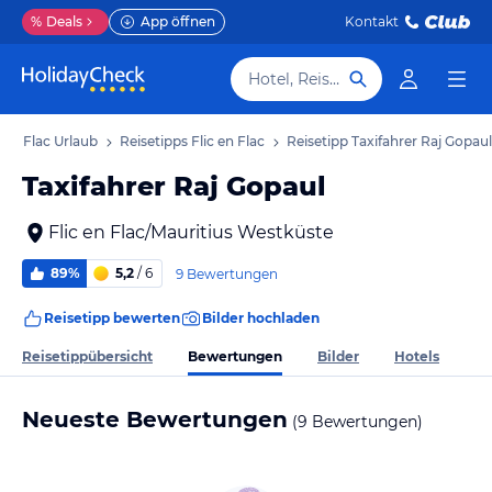
%
Deals
App öffnen
Kontakt
Hotel, Reiseziel
c en Flac Urlaub
Reisetipps Flic en Flac
Reisetipp Taxifahrer Raj Gopaul
Taxifahrer Raj Gopaul
Flic en Flac/Mauritius Westküste
89%
5,2
/ 6
9 Bewertungen
Reisetipp bewerten
Bilder hochladen
Bewertungen
Reisetippübersicht
Bilder
Hotels
Neueste Bewertungen
(9 Bewertungen)