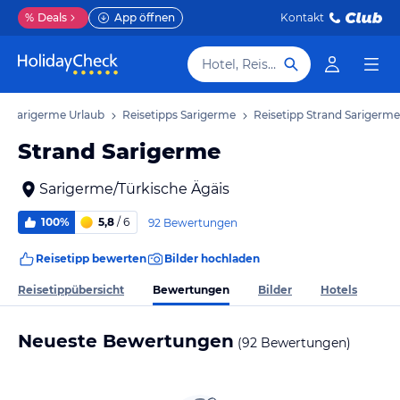
%
Deals
App öffnen
Kontakt
Hotel, Reiseziel
Sarigerme Urlaub
Reisetipps Sarigerme
Reisetipp Strand Sarigerme
Strand Sarigerme
Sarigerme/Türkische Ägäis
100%
5,8
/ 6
92 Bewertungen
Reisetipp bewerten
Bilder hochladen
Bewertungen
Reisetippübersicht
Bilder
Hotels
Neueste Bewertungen
(92 Bewertungen)