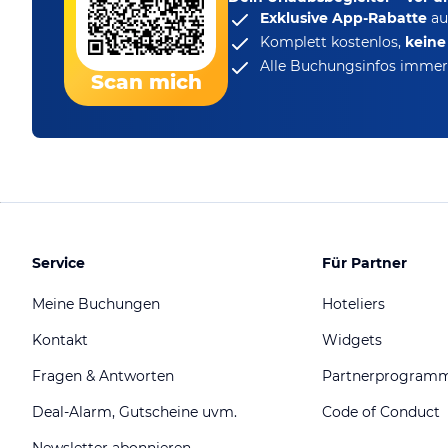
Exklusive App-Rabatte
au
Komplett kostenlos,
kein
Alle Buchungsinfos immer 
Scan mich
Service
Für Partner
Meine Buchungen
Hoteliers
Kontakt
Widgets
Fragen & Antworten
Partnerprogram
Deal-Alarm, Gutscheine uvm.
Code of Conduct