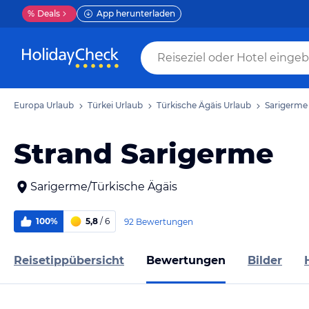
%
Deals
App herunterladen
Europa Urlaub
Türkei Urlaub
Türkische Ägäis Urlaub
Sarigerme
Strand Sarigerme
Sarigerme/Türkische Ägäis
100%
5,8
/ 6
92 Bewertungen
Reisetippübersicht
Bewertungen
Bilder