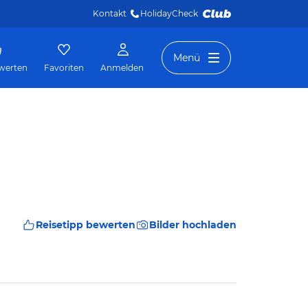
Kontakt
HolidayCheck 
Menü
werten
Favoriten
Anmelden
Reisetipp bewerten
Bilder hochladen