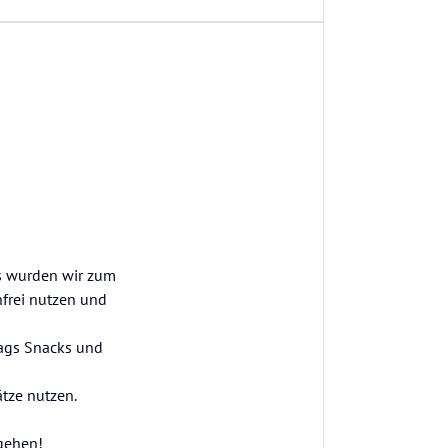
os wurden wir zum
nfrei nutzen und
ttags Snacks und
tze nutzen.
 gehen!