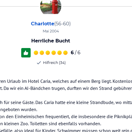
Charlotte
(56-60)
Mai 2004
Herrliche Bucht
6
/ 6
Hilfreich (34)
en Urlaub im Hotel Caria, welches auf einem Berg liegt. Kostenl
. Da wir ein AI-Bändchen trugen, durften wir den Strand gebühre
ch für seine Gäste. Das Caria hatte eine kleine Strandbude, wo mi
 angeboten wurden.
on den Einheimischen frequentiert, die insbesondere die Piknikplä
n kleinen Zoo. Toiletten sind ebenfalls vorhanden.
Gefälle, also ideal für Kinder, Schwimmer müssen schon weit rein