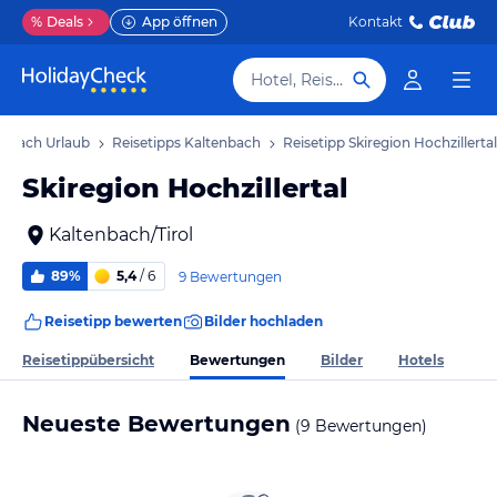
%
Deals
App öffnen
Kontakt
Hotel, Reiseziel
enbach Urlaub
Reisetipps Kaltenbach
Reisetipp Skiregion Hochzillertal
Skiregion Hochzillertal
Kaltenbach/Tirol
89%
5,4
/ 6
9 Bewertungen
Reisetipp bewerten
Bilder hochladen
Bewertungen
Reisetippübersicht
Bilder
Hotels
Neueste Bewertungen
(9 Bewertungen)