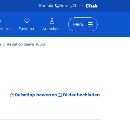
Kontakt
HolidayCheck 
Menü
werten
Favoriten
Anmelden
e
Reisetipp Seavis Tours
Reisetipp bewerten
Bilder hochladen