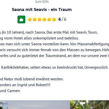
Juni 2014
Saona mit Seavis - ein Traum
6
/ 6
g (in 10 Jahren), nach Saona. Das erste Mal mit Seavis Tours.
g vorm Hotel alles unkompliziert und tadellos.
 was man sich unter Saona vorstellen kann. Von Massenabfertigung
eavis versucht sich immer fernab von den Massen zu bewegen. Hö
orfes und zu guterletzt der Traumstrand, an dem nur unsere zwei
s Karibikliebhaber, selten etwas so beeindruckt hat. Unvergesslich
und Natur muß lobend erwähnt werden.
onders an Ingrid und Robert!!!
li und Carmen