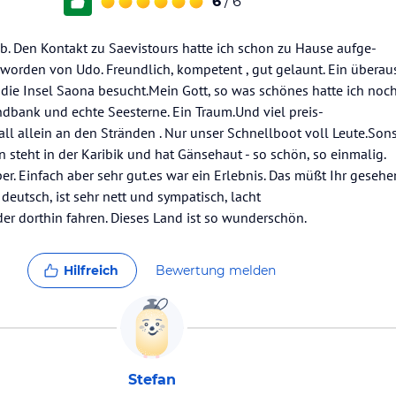
6
/ 6
b. Den Kontakt zu Saevistours hatte ich schon zu Hause aufge-
worden von Udo. Freundlich, kompetent , gut gelaunt. Ein überau
die Insel Saona besucht.Mein Gott, so was schönes hatte ich noch
dbank und echte Seesterne. Ein Traum.Und viel preis-
rall allein an den Stränden . Nur unser Schnellboot voll Leute.Son
 steht in der Karibik und hat Gänsehaut - so schön, so einmalig.
per. Einfach aber sehr gut.es war ein Erlebnis. Das müßt Ihr geseh
e deutsch, ist sehr nett und sympatisch, lacht
er dorthin fahren. Dieses Land ist so wunderschön.
Hilfreich
Bewertung melden
Stefan