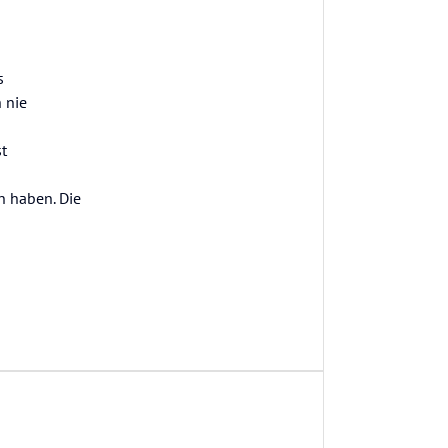
s
 nie
st
en haben. Die