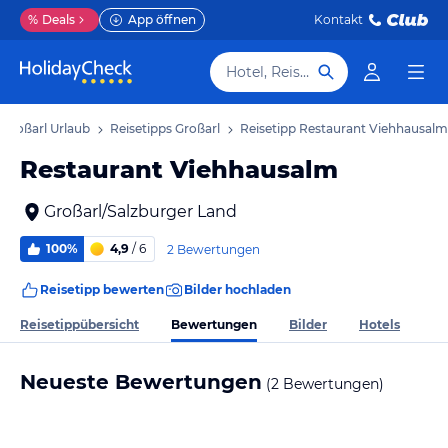
%
Deals
App öffnen
Kontakt
Hotel, Reiseziel
Großarl Urlaub
Reisetipps Großarl
Reisetipp Restaurant Viehhausalm
Restaurant Viehhausalm
Großarl/Salzburger Land
100%
4,9
/ 6
2 Bewertungen
Reisetipp bewerten
Bilder hochladen
Bewertungen
Reisetippübersicht
Bilder
Hotels
Neueste Bewertungen
(2 Bewertungen)