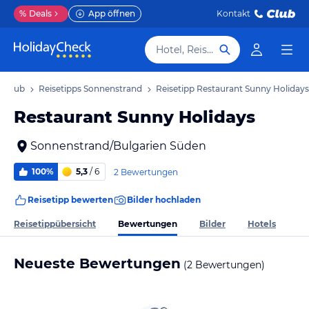
%
Deals
App öffnen
Kontakt
Hotel, Reiseziel
Urlaub
Reisetipps Sonnenstrand
Reisetipp Restaurant Sunny Holidays
Restaurant Sunny Holidays
Sonnenstrand/Bulgarien Süden
100%
5,3
/ 6
2 Bewertungen
Reisetipp bewerten
Bilder hochladen
Bewertungen
Reisetippübersicht
Bilder
Hotels
Neueste Bewertungen
(2 Bewertungen)