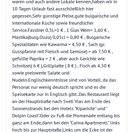
waren und auch andere Lokale kennen,haben wir in
10 Tagen Urlaub fast ausschließlich hier
gegessen.Sehr günstige Preise,gute bulgarische und
internationale Küche sowie freundlicher
Service.Fassbier 0,5L=1 € , 1 Glas Wein= 1,60 € ,
Mastika(bulg.Ouzo) 0,05cl = 0,80 € , Bulgarische
Spezialitäten wie Kawarma = 4,50 € , Sach (gr.
Gusspfanne mit Fleisch und Gemüse) = ab 7,50 € ,
gefüllte Paprika = 2 € , aber auch Gerichte wie
Schnitzel( 6 € ),Grillplatte ( 8 € ) , Fisch ab 4,50 €
sowie preiswerte Salate und
Nudeln.Englischkenntnisse sind von Vorteil, da das
Personal nur wenig deutsch spricht und es die
Speisekarte nur in Englisch gibt..Das Restaurant liegt
an der Hauptstraße nach Sveti Vlas am Ende des
Sonnenstrands bei den Hotels "Kiparisite" und"
Dolpin Coast".Oder zu Fuß die Promenade entlang bis
ganz am Ende,dann bei den "Carina Apartments" links
hoch bis zur Hauptstaße.Links um die Ecke ist der