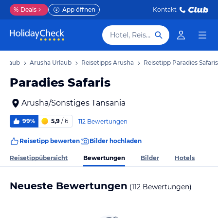
%
Deals
App öffnen
Kontakt
Hotel, Reiseziel
 Urlaub
Arusha Urlaub
Reisetipps Arusha
Reisetipp Paradies Safaris
Paradies Safaris
Arusha/Sonstiges Tansania
99%
5,9
/ 6
112 Bewertungen
Reisetipp bewerten
Bilder hochladen
Bewertungen
Reisetippübersicht
Bilder
Hotels
Neueste Bewertungen
(112 Bewertungen)