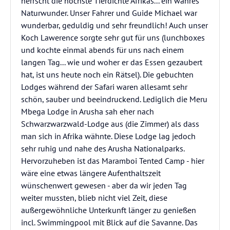
herrscht die höchste Tierdichte Afrikas... ein wahres
Naturwunder. Unser Fahrer und Guide Michael war
wunderbar, geduldig und sehr freundlich! Auch unser
Koch Lawerence sorgte sehr gut für uns (lunchboxes
und kochte einmal abends für uns nach einem
langen Tag... wie und woher er das Essen gezaubert
hat, ist uns heute noch ein Rätsel). Die gebuchten
Lodges während der Safari waren allesamt sehr
schön, sauber und beeindruckend. Lediglich die Meru
Mbega Lodge in Arusha sah eher nach
Schwarzwarzwald-Lodge aus (die Zimmer) als dass
man sich in Afrika wähnte. Diese Lodge lag jedoch
sehr ruhig und nahe des Arusha Nationalparks.
Hervorzuheben ist das Maramboi Tented Camp - hier
wäre eine etwas längere Aufenthaltszeit
wünschenwert gewesen - aber da wir jeden Tag
weiter mussten, blieb nicht viel Zeit, diese
außergewöhnliche Unterkunft länger zu genießen
incl. Swimmingpool mit Blick auf die Savanne. Das