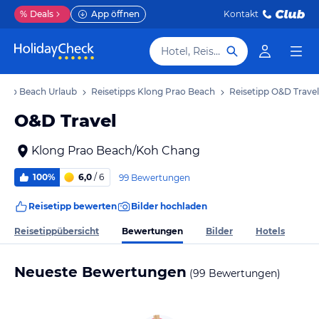
%
Deals
App öffnen
Kontakt
Hotel, Reiseziel
Prao Beach Urlaub
Reisetipps Klong Prao Beach
Reisetipp O&D Travel
O&D Travel
Klong Prao Beach/Koh Chang
100%
6,0
/ 6
99 Bewertungen
Reisetipp bewerten
Bilder hochladen
Bewertungen
Reisetippübersicht
Bilder
Hotels
Neueste Bewertungen
(99 Bewertungen)