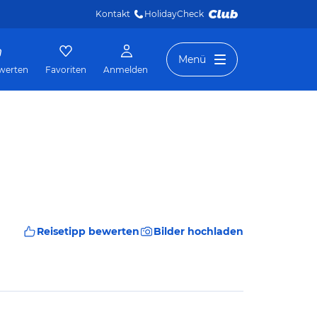
Kontakt
HolidayCheck 
Menü
werten
Favoriten
Anmelden
Reisetipp bewerten
Bilder hochladen