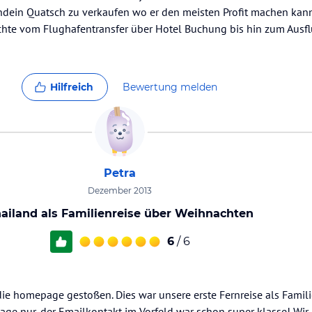
ndein Quatsch zu verkaufen wo er den meisten Profit machen kan
chte vom Flughafentransfer über Hotel Buchung bis hin zum Ausf
Hilfreich
Bewertung melden
Petra
Dezember 2013
ailand als Familienreise über Weihnachten
6
/ 6
die homepage gestoßen. Dies war unsere erste Fernreise als Famil
sage nur, der Emailkontakt im Vorfeld war schon super klasse! Wi