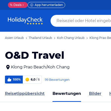
%
Deals
App herunterladen
Asien Urlaub
Thailand Urlaub
Koh Chang Urlaub
Klong Prao Be
O&D Travel
Klong Prao Beach/Koh Chang
100%
6,0
/ 6
99 Bewertungen
Reisetippübersicht
Bewertungen
Bilder