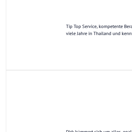
Tip Top Service, kompetente Bera
viele Jahre in Thailand und kenn
Dirk kümmert sich um alles, ega