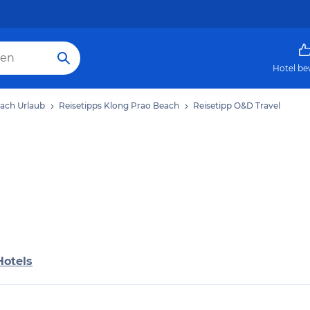
Hotel be
ach Urlaub
Reisetipps Klong Prao Beach
Reisetipp O&D Travel
Hotels