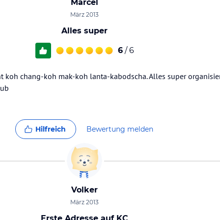
Marcel
März 2013
Alles super
6
/ 6
ht koh chang-koh mak-koh lanta-kabodscha. Alles super organisier
aub
Hilfreich
Bewertung melden
Volker
März 2013
Erste Adresse auf KC