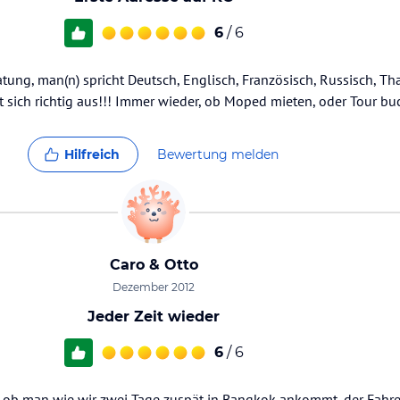
6
/ 6
tung, man(n) spricht Deutsch, Englisch, Französisch, Russisch, Tha
t sich richtig aus!!! Immer wieder, ob Moped mieten, oder Tour b
Hilfreich
Bewertung melden
Caro & Otto
Dezember 2012
Jeder Zeit wieder
6
/ 6
l ob man wie wir zwei Tage zuspät in Bangkok ankommt, der Fahre