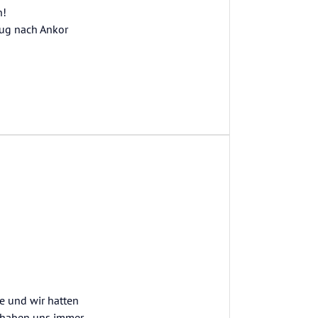
n!
lug nach Ankor
ie und wir hatten
r haben uns immer