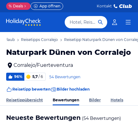
%
Deals
App öffnen
Kontakt
Hotel, Reiseziel
o Urlaub
Reisetipps Corralejo
Reisetipp Naturpark Dünen von Corrale
Naturpark Dünen von Corralejo
Corralejo/Fuerteventura
96%
5,7
/ 6
54 Bewertungen
Reisetipp bewerten
Bilder hochladen
Bewertungen
Reisetippübersicht
Bilder
Hotels
Neueste Bewertungen
(54 Bewertungen)