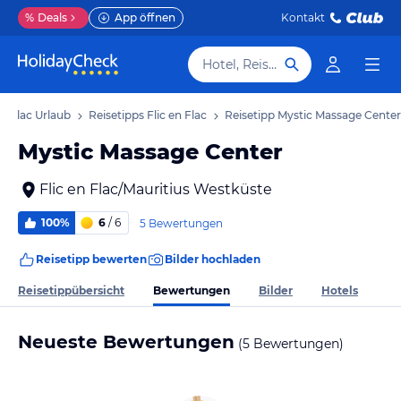
%
Deals
App öffnen
Kontakt
Hotel, Reiseziel
en Flac Urlaub
Reisetipps Flic en Flac
Reisetipp Mystic Massage Center
Mystic Massage Center
Flic en Flac/Mauritius Westküste
100%
6
/ 6
5 Bewertungen
Reisetipp bewerten
Bilder hochladen
Bewertungen
Reisetippübersicht
Bilder
Hotels
Neueste Bewertungen
(5 Bewertungen)