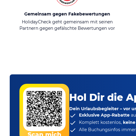
Gemeinsam gegen Fakebewertungen
HolidayCheck geht gemeinsam mit seinen
Partnern gegen gefälschte Bewertungen vor
Hol Dir die A
Dein Urlaubsbegleiter – vor 
Exklusive App-Rabatte
au
Komplett kostenlos,
kein
Alle Buchungsinfos immer 
Scan mich