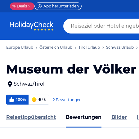
%
Deals
App herunterladen
Europa Urlaub
Österreich Urlaub
Tirol Urlaub
Schwaz Urlaub
Museum der Völker
Schwaz/Tirol
100%
6
/ 6
2 Bewertungen
Reisetippübersicht
Bewertungen
Bilder