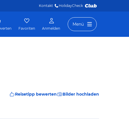
Kontakt
HolidayCheck 
Menü
werten
Favoriten
Anmelden
Reisetipp bewerten
Bilder hochladen