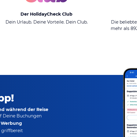
Der HolidayCheck Club
Dein Urlaub. Deine Vorteile. Dein Club.
Die beliebte
mehr als 8
pp!
und während der Reise
f Deine Buchungen
e Werbung
griffbereit