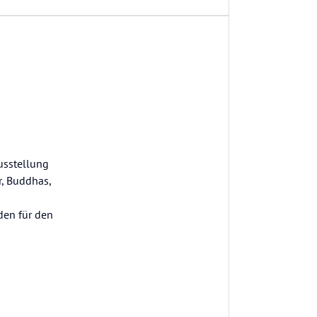
usstellung
r, Buddhas,
den für den