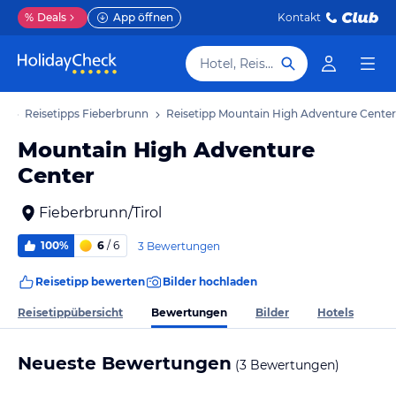
%
Deals
App öffnen
Kontakt
Hotel, Reiseziel
ub
Reisetipps Fieberbrunn
Reisetipp Mountain High Adventure Center
Mountain High Adventure
Center
Fieberbrunn/Tirol
100%
6
/ 6
3 Bewertungen
Reisetipp bewerten
Bilder hochladen
Bewertungen
Reisetippübersicht
Bilder
Hotels
Neueste Bewertungen
(3 Bewertungen)