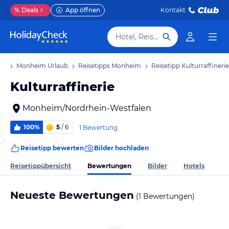
%
Deals
App öffnen
Kontakt
Hotel, Reiseziel
ub
Monheim Urlaub
Reisetipps Monheim
Reisetipp Kulturraffinerie
Kulturraffinerie
Monheim/Nordrhein-Westfalen
100%
5
/ 6
1 Bewertung
Reisetipp bewerten
Bilder hochladen
Bewertungen
Reisetippübersicht
Bilder
Hotels
Neueste Bewertungen
(1 Bewertungen)