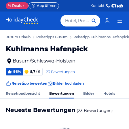
%
Deals
App öffnen
Kontakt
Hotel, Reiseziel
Büsum Urlaub
Reisetipps Büsum
Reisetipp Kuhlmanns Hafenpick
Kuhlmanns Hafenpick
Büsum/Schleswig-Holstein
96%
5,7
/ 6
23 Bewertungen
Reisetipp bewerten
Bilder hochladen
Bewertungen
Reisetippübersicht
Bilder
Hotels
Neueste Bewertungen
(23 Bewertungen)