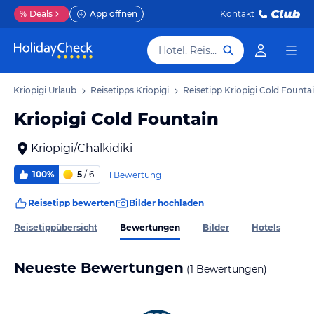
%
Deals
App öffnen
Kontakt
Hotel, Reiseziel
Kriopigi Urlaub
Reisetipps Kriopigi
Reisetipp Kriopigi Cold Founta
Kriopigi Cold Fountain
Kriopigi/Chalkidiki
100%
5
/ 6
1 Bewertung
Reisetipp bewerten
Bilder hochladen
Bewertungen
Reisetippübersicht
Bilder
Hotels
Neueste Bewertungen
(1 Bewertungen)