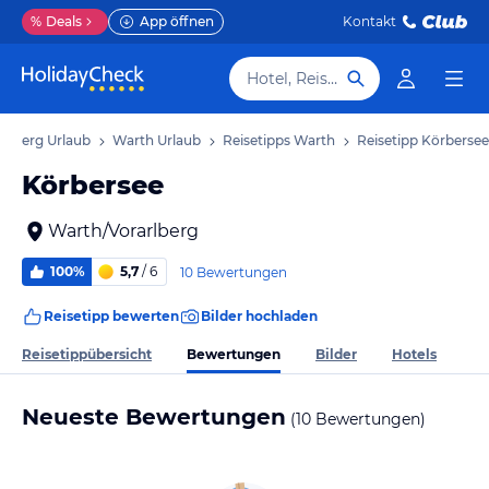
%
Deals
App öffnen
Kontakt
Hotel, Reiseziel
arlberg Urlaub
Warth Urlaub
Reisetipps Warth
Reisetipp Körbersee
Körbersee
Warth/Vorarlberg
100%
5,7
/ 6
10 Bewertungen
Reisetipp bewerten
Bilder hochladen
Bewertungen
Reisetippübersicht
Bilder
Hotels
Neueste Bewertungen
(10 Bewertungen)