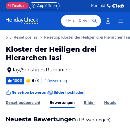
%
Deals
App öffnen
Kontakt
Hotel, Reiseziel
rlaub
Reisetipps Iaşi
Reisetipp Kloster der Heiligen drei Hierarchen Iasi
Kloster der Heiligen drei
Hierarchen Iasi
Iaşi/Sonstiges Rumänien
100%
6
/ 6
1 Bewertung
Reisetipp bewerten
Bilder hochladen
Bewertungen
Reisetippübersicht
Bilder
Hotels
Neueste Bewertungen
(1 Bewertungen)