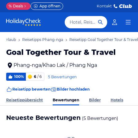
%
Deals
App öffnen
Kontakt
Hotel, Reiseziel
a Urlaub
Reisetipps Phang-nga
Reisetipp Goal Together Tour & Travel
Goal Together Tour & Travel
Phang-nga/Khao Lak / Phang Nga
100%
6
/ 6
5 Bewertungen
Reisetipp bewerten
Bilder hochladen
Bewertungen
Reisetippübersicht
Bilder
Hotels
Neueste Bewertungen
(5 Bewertungen)