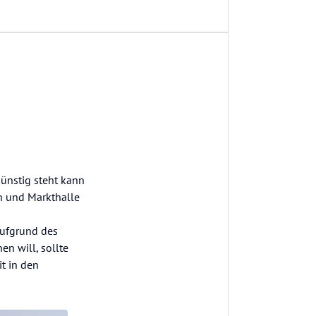
günstig steht kann
h und Markthalle
Aufgrund des
n will, sollte
it in den