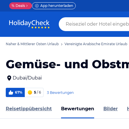
%
Deals
App herunterladen
Naher & Mittlerer Osten Urlaub
Vereinigte Arabische Emirate Urlaub
Gemüse- und Obst
Dubai/Dubai
67%
5
/ 6
3 Bewertungen
Reisetippübersicht
Bewertungen
Bilder