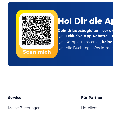
Hol Dir die A
Dein Urlaubsbegleiter – vor 
Exklusive App-Rabatte
au
Komplett kostenlos,
kein
Alle Buchungsinfos immer 
Scan mich
Service
Für Partner
Meine Buchungen
Hoteliers