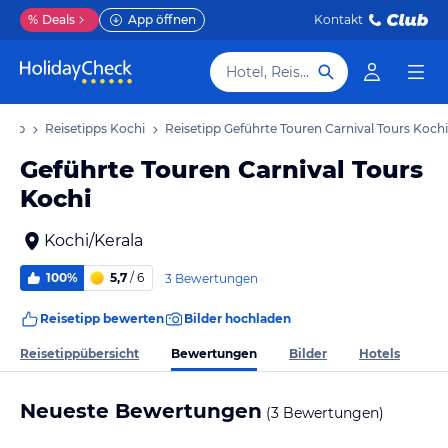
%
Deals
App öffnen
Kontakt
Hotel, Reiseziel
laub
Reisetipps Kochi
Reisetipp Geführte Touren Carnival Tours Kochi
Geführte Touren Carnival Tours
Kochi
Kochi/Kerala
100%
5,7
/ 6
3 Bewertungen
Reisetipp bewerten
Bilder hochladen
Bewertungen
Reisetippübersicht
Bilder
Hotels
Neueste Bewertungen
(3 Bewertungen)