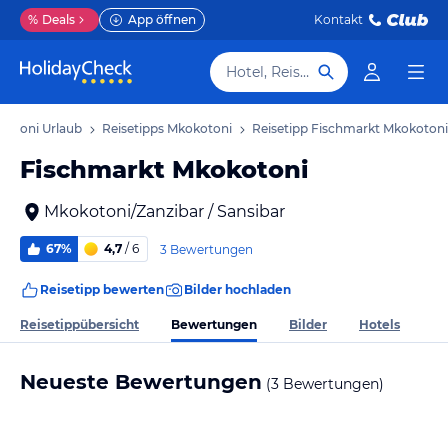
%
Deals
App öffnen
Kontakt
Hotel, Reiseziel
kotoni Urlaub
Reisetipps Mkokotoni
Reisetipp Fischmarkt Mkokotoni
Fischmarkt Mkokotoni
Mkokotoni/Zanzibar / Sansibar
67%
4,7
/ 6
3 Bewertungen
Reisetipp bewerten
Bilder hochladen
Bewertungen
Reisetippübersicht
Bilder
Hotels
Neueste Bewertungen
(3 Bewertungen)